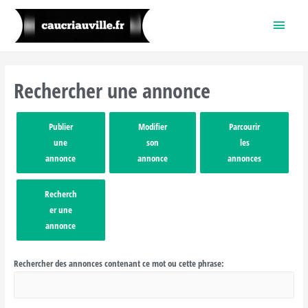
Menu
princi
Rechercher une annonce
Publier
Modifier
Parcourir
une
son
les
annonce
annonce
annonces
Recherch
er une
annonce
Rechercher des annonces contenant ce mot ou cette phrase: